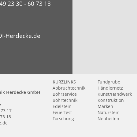
49 23 30 - 60 73 18
I-Herdecke.de
KURZLINKS
Fundgrube
Abbruchtechnik
Händlernetz
nik Herdecke GmbH
Bohrservice
Kunst/Handwerk
Bohrtechnik
Konstruktion
e
Edelstein
Marken
 73 17
Feuerfest
Naturstein
 73 18
Forschung
Neuheiten
e.de