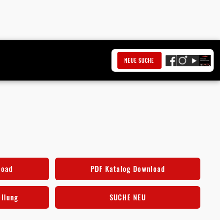
NEUE SUCHE
8
load
PDF Katalog Download
ellung
SUCHE NEU