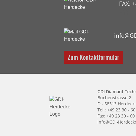
FAX: +
HYP
info@GD
Zum Kontaktformular
GDI Diamant Tech
Buchenstrasse 2
D - 58313 Herdeck
Tel.: +49 23 30 - 60
Fax: +49 23 30 - 60
info@GDI-Herdeck