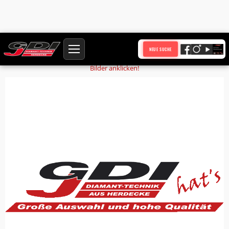
Startseite
Produkte
Verschlusspfropfen
NEUE SUCHE
Bilder anklicken!