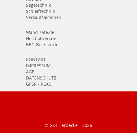
Sägetechnik
Schleiftechnik
Verkaufsaktionen
Wand-safe.de
Holzbohren.de
BBG-Boehler.de
KONTAKT
IMPRESSUM
AGB
DATENSCHUTZ
GPSR / REACH
© GDI-Herdecke –
2026