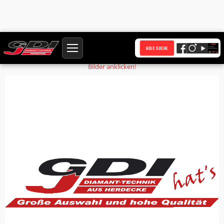
Startseite
Produkte
Kreuzschlitzhaltekappe
NEUE SUCHE
Bilder anklicken!