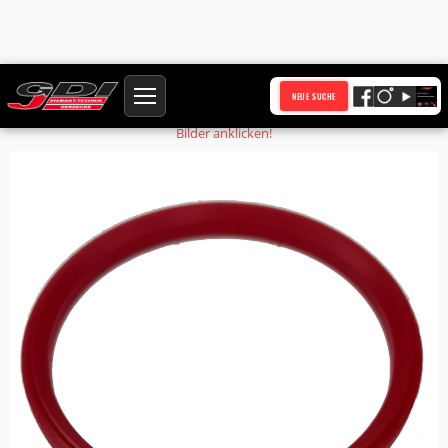
Startseite
Produkte
Dämpfungsring
NEUE SUCHE
Bilder anklicken!