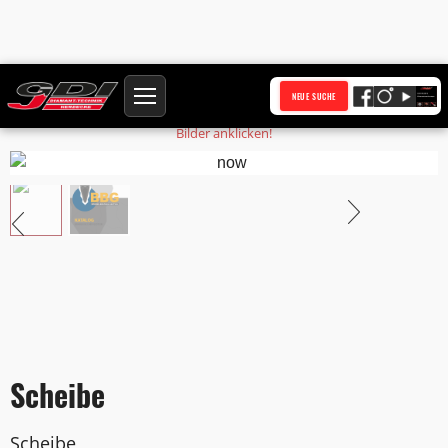
Startseite
Produkte
Scheibe
NEUE SUCHE
Bilder anklicken!
Scheibe
Scheibe