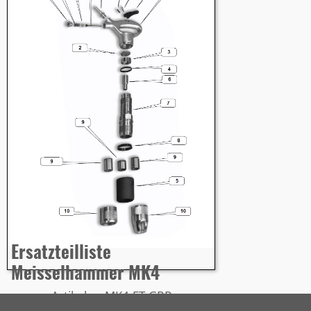
Ersatzteilliste
Meisselhammer MK4
Artikelnr: MK4-ET-GRP