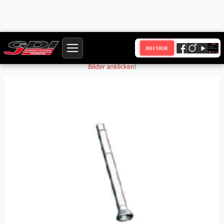
Startseite
Produkte
Ventilstift 75859
NEUE SUCHE
Bilder anklicken!