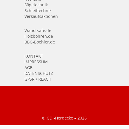
Sägetechnik
Schleiftechnik
Verkaufsaktionen
Wand-safe.de
Holzbohren.de
BBG-Boehler.de
KONTAKT
IMPRESSUM
AGB
DATENSCHUTZ
GPSR / REACH
© GDI-Herdecke –
2026