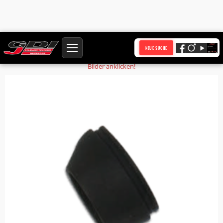
Startseite
Produkte
Schalldämpfer Unterteil 641553
NEUE SUCHE
Bilder anklicken!