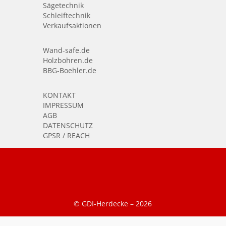
Sägetechnik
Schleiftechnik
Verkaufsaktionen
Wand-safe.de
Holzbohren.de
BBG-Boehler.de
KONTAKT
IMPRESSUM
AGB
DATENSCHUTZ
GPSR / REACH
© GDI-Herdecke –
2026