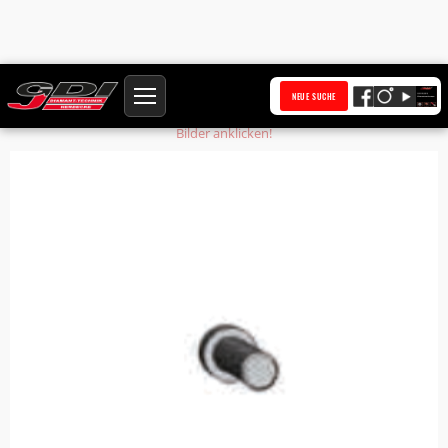
Startseite
Produkte
Sechskantschraube S26
NEUE SUCHE
Bilder anklicken!