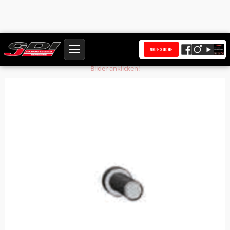
Startseite
Produkte
Innensechskantschraube S22, R25
NEUE SUCHE
Bilder anklicken!