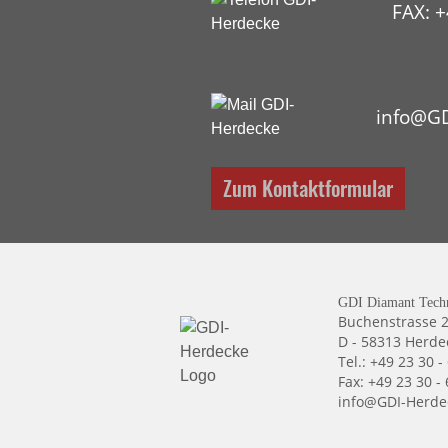
FAX: +
HYP
info@GD
Zum Kontaktformular
GDI Diamant Tech
Buchenstrasse 
D - 58313 Herde
Tel.: +49 23 30 -
Fax: +49 23 30 -
info@GDI-Herde