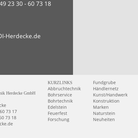
49 23 30 - 60 73 18
I-Herdecke.de
Fundgrube
KURZLINKS
Abbruchtechnik
Händlernetz
nik Herdecke GmbH
Bohrservice
Kunst/Handwerk
2
Bohrtechnik
Konstruktion
cke
Edelstein
Marken
 60 73 17
Feuerfest
Naturstein
 60 73 18
Forschung
Neuheiten
cke.de