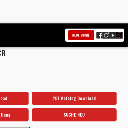
NEUE SUCHE
CR
load
PDF Katalog Download
ellung
SUCHE NEU