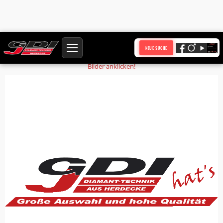
Startseite
Produkte
Außenrohr
NEUE SUCHE
Bilder anklicken!