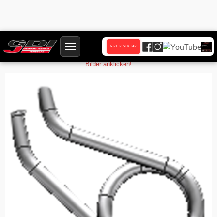
Startseite
Produkte
Federgriff 709498
NEUE SUCHE
Bilder anklicken!