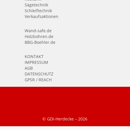
Sägetechnik
Schleiftechnik
Verkaufsaktionen
Wand-safe.de
Holzbohren.de
BBG-Boehler.de
KONTAKT
IMPRESSUM
AGB
DATENSCHUTZ
GPSR / REACH
© GDI-Herdecke –
2026