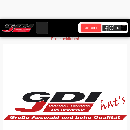
Startseite
Produkte
Druckfeder 72516
NEUE SUCHE
Bilder anklicken!