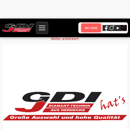
Startseite
Produkte
Haltebügel S26x108
NEUE SUCHE
Bilder anklicken!