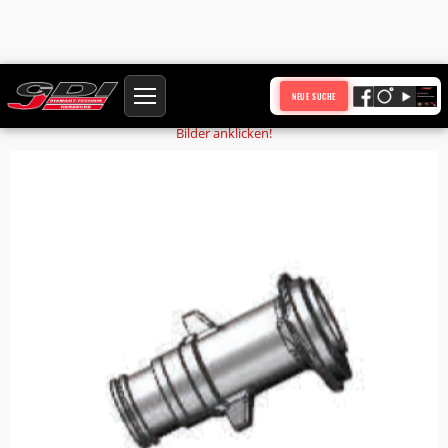
Startseite
Produkte
Vordergehäuse 641545
NEUE SUCHE
Bilder anklicken!