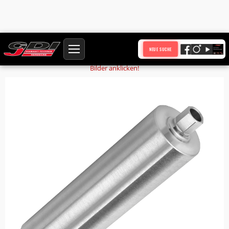
Startseite
Produkte
Bohrkronenrohr BKR109-WS2-NL450-AS-UNC
NEUE SUCHE
Bilder anklicken!