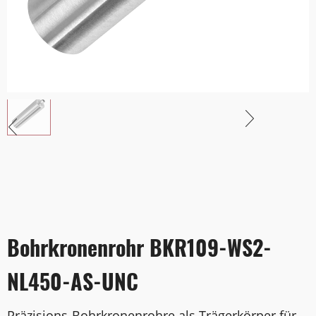
Bohrkronenrohr BKR109-WS2-
NL450-AS-UNC
Präzisions-Bohrkronenrohre als Trägerkörper für