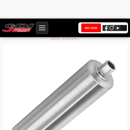
Startseite
Produkte
Bohrkronenrohr BKR121-WS2-NL450-AS-UNC
NEUE SUCHE
Bilder anklicken!