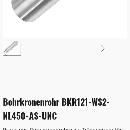
Bohrkronenrohr BKR121-WS2-
NL450-AS-UNC
Präzisions-Bohrkronenrohre als Trägerkörper für