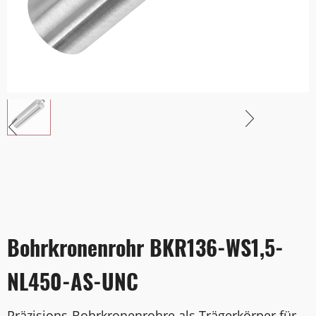
Bohrkronenrohr BKR136-WS1,5-
NL450-AS-UNC
Präzisions-Bohrkronenrohre als Trägerkörper für