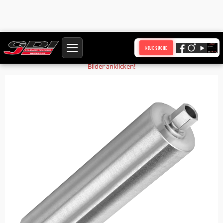
Startseite
Produkte
Bohrkronenrohr BKR136-WS1,5-NL450-AS-UNC
NEUE SUCHE
Bilder anklicken!