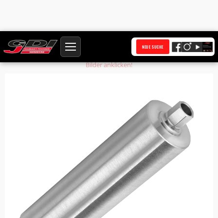
Startseite
Produkte
Bohrkronenrohr BKR323-WS2,5-NL450-AS-UNC
NEUE SUCHE
Bilder anklicken!