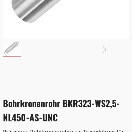
Bohrkronenrohr BKR323-WS2,5-
NL450-AS-UNC
Präzisions-Bohrkronenrohre als Trägerkörper für