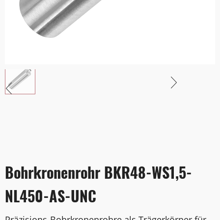
Bohrkronenrohr BKR48-WS1,5-
NL450-AS-UNC
Präzisions-Bohrkronenrohre als Trägerkörper für