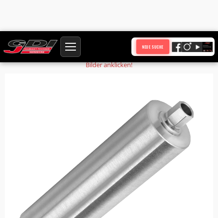
Startseite
Produkte
Bohrkronenrohr BKR48-WS1,5-NL450-AS-UNC
NEUE SUCHE
Bilder anklicken!