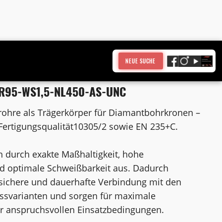
NEUE SUCHE
KR95-WS1,5-NL450-AS-UNC
rohre als Trägerkörper für Diamantbohrkronen –
Fertigungsqualität10305/2 sowie EN 235+C.
h durch exakte Maßhaltigkeit, hohe
nd optimale Schweißbarkeit aus. Dadurch
 sichere und dauerhafte Verbindung mit den
ssvarianten und sorgen für maximale
er anspruchsvollen Einsatzbedingungen.