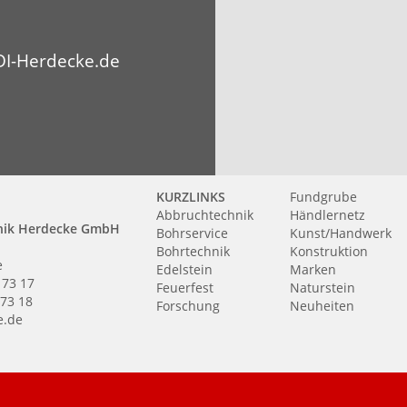
I-Herdecke.de
KURZLINKS
Fundgrube
Abbruchtechnik
Händlernetz
nik Herdecke GmbH
Bohrservice
Kunst/Handwerk
Bohrtechnik
Konstruktion
e
Edelstein
Marken
 73 17
Feuerfest
Naturstein
 73 18
Forschung
Neuheiten
e.de