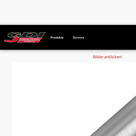
Startseite
Produkte
Bohrkronenrohr BKR95-WS1,5-NL450-A
Produkte
Service
Bilder anklicken!