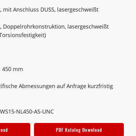
 mit Anschluss DUSS, laser­geschweißt
 Doppelrohrkonstruktion, laser­geschweißt
Torsionsfestigkeit)
e: 450 mm
fische Abmessungen auf Anfrage kurzfristig
5-WS15-NL450-AS-UNC
load
PDF Katalog Download