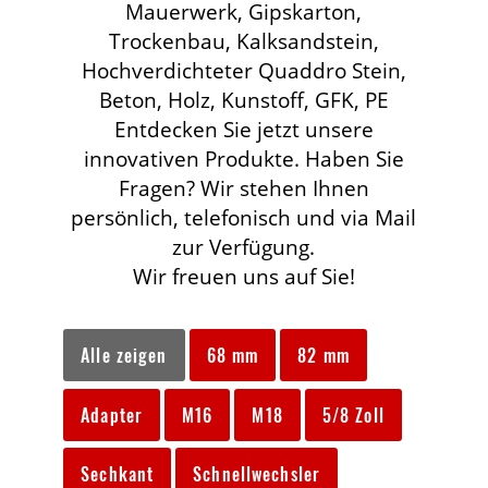
Mauerwerk, Gipskarton,
Trockenbau, Kalksandstein,
Hochverdichteter Quaddro Stein,
Beton, Holz, Kunstoff, GFK, PE
Entdecken Sie jetzt unsere
innovativen Produkte. Haben Sie
Fragen? Wir stehen Ihnen
persönlich, telefonisch und via Mail
zur Verfügung.
Wir freuen uns auf Sie!
Alle zeigen
68 mm
82 mm
Adapter
M16
M18
5/8 Zoll
Sechkant
Schnellwechsler