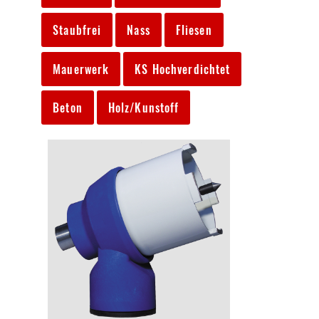
Staubfrei
Nass
Fliesen
Mauerwerk
KS Hochverdichtet
Beton
Holz/Kunstoff