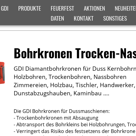
 GDI
PRODUKTE
FEUERFEST
AKTIONEN
NEUHEITE
DATEN
KONTAKT
SONSTIGES
ADCRUMB-MENUE
ICHT
Bohrkronen Trocken-Na
GDI Diamantbohrkronen für Duss Kernbohr
Holzbohren, Trockenbohren, Nassbohren
Zimmereien, Holzbau, Tischler, Handwerker,
Dunstabzugshauben, Kaminbau ....
Die GDI Bohrkronen für Dussmaschienen:
- Trockenbohrkronen mit Absaugung
- Abtransport des Bohrkleins bei Holzbohrungen, T
- Verringert das Risiko des festsetzens der Bohrkrone