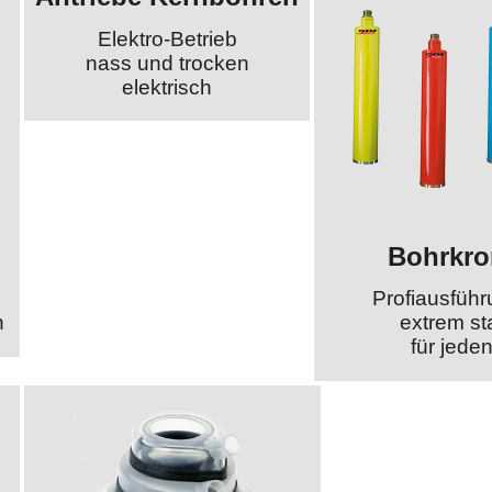
Elektro-Betrieb
nass und trocken
elektrisch
Bohrkr
Profiausfüh
n
extrem sta
für jede