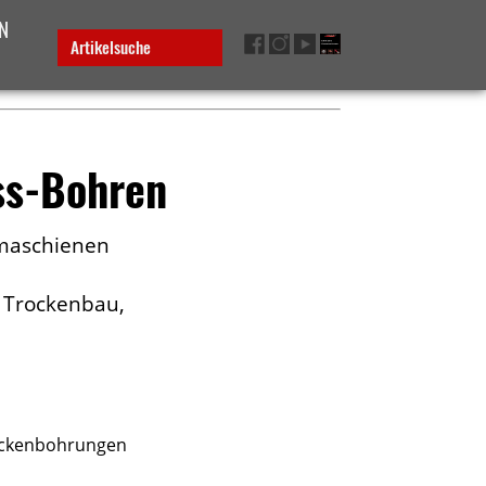
N
Artikelsuche
ss-Bohren
maschienen
 Trockenbau,
rockenbohrungen