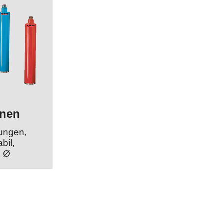
onen
rungen,
bil,
n Ø