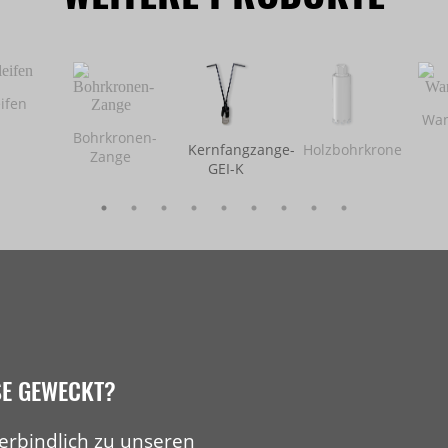
ifen
Wan
Bohrkronen-
Kernfangzange-
Holzbohrkrone
Zange
GEI-K
SE GEWECKT?
erbindlich zu unseren