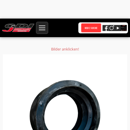
Startseite
Produkte
NEUE SUCHE
Forsheda F 910 Anschlußdichtungen NW 100 Rohr-Ø 110 mmPVC HD-PE
nach DIN 19534 DIN 16963 SML Rohre
Bilder anklicken!