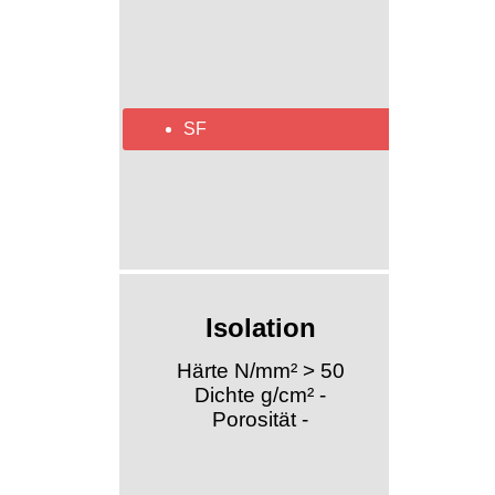
SF
Isolation
Härte N/mm² > 50
Dichte g/cm² -
Porosität -