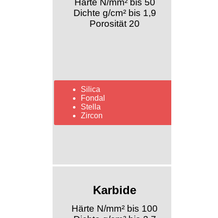
Härte N/mm² bis 50
Dichte g/cm² bis 1,9
Porosität 20
Silica
Fondal
Stella
Zircon
Karbide
Härte N/mm² bis 100