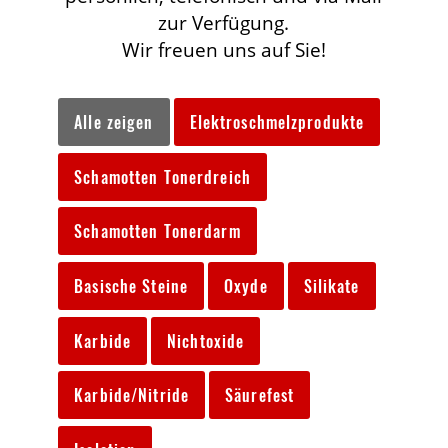
zur Verfügung.
Wir freuen uns auf Sie!
Alle zeigen
Elektroschmelzprodukte
Schamotten Tonerdreich
Schamotten Tonerdarm
Basische Steine
Oxyde
Silikate
Karbide
Nichtoxide
Karbide/Nitride
Säurefest