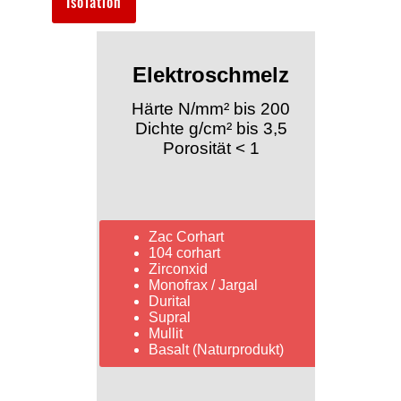
Isolation
Elektroschmelz
Härte N/mm² bis 200
Dichte g/cm² bis 3,5
Porosität < 1
Zac Corhart
104 corhart
Zirconxid
Monofrax / Jargal
Durital
Supral
Mullit
Basalt (Naturprodukt)