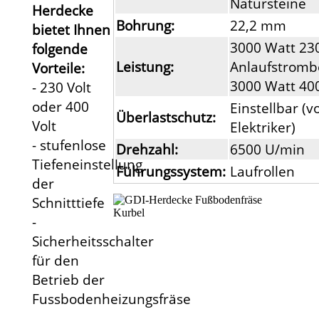
Natursteine
Herdecke
Bohrung:
22,2 mm
bietet Ihnen
3000 Watt 230
folgende
Leistung:
Anlaufstromb
Vorteile:
3000 Watt 400
- 230 Volt
oder 400
Einstellbar (
Überlastschutz:
Volt
Elektriker)
- stufenlose
Drehzahl:
6500 U/min
Tiefeneinstellung
Führungssystem:
Laufrollen
der
Schnitttiefe
-
Sicherheitsschalter
für den
Betrieb der
Fussbodenheizungsfräse
-