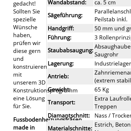
Wandabstand:
ca. 5 cm
gedacht!
Sollten Sie
Parallelanschl
Sägeführung:
spezielle
Peilstab inkl.
Wünsche
Handgriff:
50 mm und g
haben,
Führung:
3 Rollenprinz
prüfen wir
Absaughaube
Staubabsaugung:
diese gern
Saugrohr
und
Lagerung:
Industrielage
konstruieren
Zahnriemena
mit
Antrieb:
(extrem stabil
unserem 3D
Gewicht:
65 Kg
Konstruktionsprogramm
eine Lösung
Extra Laufroll
Transport:
für Sie.
Treppen
Diamantschnitt:
Nass / Trocke
Fussbodenheizungsfräsen,
Estrich, Beton
made in
Materialschnitte: