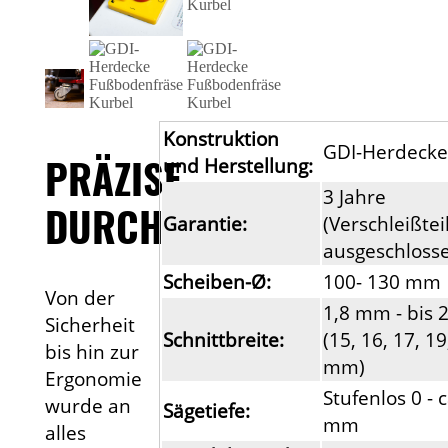
Konstruktion
GDI-Herdeck
PRÄZISE
und Herstellung:
3 Jahre
DURCHDACHT!
Garantie:
(Verschleißtei
ausgeschloss
Scheiben-Ø:
100- 130 mm
Von der
1,8 mm - bis
Sicherheit
Schnittbreite:
(15, 16, 17, 19
bis hin zur
mm)
Ergonomie
Stufenlos 0 - 
wurde an
Sägetiefe:
mm
alles