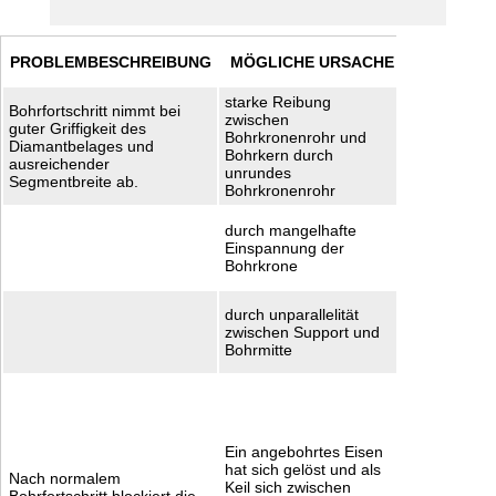
TIPP
PROBLEMBESCHREIBUNG
MÖGLICHE URSACHE
BEHEB
starke Reibung
Bohrfortschritt nimmt bei
Kontrolliere
zwischen
guter Griffigkeit des
Rundlaufgen
Bohrkronenrohr und
Diamantbelages und
achten auf
Bohrkern durch
ausreichender
Wellenschl
unrundes
Segmentbreite ab.
Kernbohrmo
Bohrkronenrohr
Kontrollier
durch mangelhafte
Rundlauf
Einspannung der
Neuaufspan
Bohrkrone
Bohrkrone
Bohrmitte
durch unparallelität
kontrolliere
zwischen Support und
evtl. nachju
Bohrmitte
Vorsichtig 
Versuchen, 
Diamantboh
mit Gabelsc
oder Bandz
Ein angebohrtes Eisen
bewegen u
hat sich gelöst und als
Nach normalem
dem Bohrlo
Keil sich zwischen
Bohrfortschritt blockiert die
ziehen. Eve