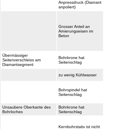
Anpressdruck (Diamant
Mit grösse
anpoliert)
Vorschub ar
Drehzahl re
, nächst kle
Gang wähle
Grosser Anteil an
Anpressdru
Amierungseisen im
verringern.
Beton
Extremfall
Anschärfint
erhöhen.
Übermässiger
Werkzeug
Bohrkrone hat
Seitenverschleiss am
kontrolliere
Seitenschlag
Diamantsegment
Rundlauf
mehr Kühlw
zu wenig Kühlwasser
zuführen
Bohrspinde
Bohrspindel hat
reparieren 
Seitenschlag
Support ne
justieren
Unsaubere Oberkante des
Bohrkrone hat
Kontrollier
Bohrloches
Seitenschlag
Einspannun
Standfestig
Kernbohrsta
Kernbohrstativ ist nicht
überprüfen