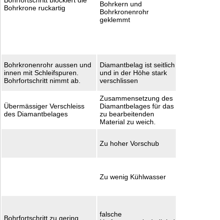
Bohrkern und
Bohrkrone ruckartig
muss der K
Bohrkronenrohr
gebrochen 
geklemmt
oder mit ei
grösserem
Bohrdurch
überbohrt 
Bohrkrone i
Bohrkronenrohr aussen und
Diamantbelag ist seitlich
aufgebrauc
innen mit Schleifspuren.
und in der Höhe stark
Verschleis
Bohrfortschritt nimmt ab.
verschlissen
einsetzen.
Zusammensetzung des
Mit andere
Übermässiger Verschleiss
Diamantbelages für das
härterem W
des Diamantbelages
zu bearbeitenden
bohren
Material zu weich.
Mit gering
Zu hoher Vorschub
Vorschub b
Bohrdruck 
mehr Kühlw
einführen
Zu wenig Kühlwasser
Bohrwasse
trüb bleiben
Drehzahl
kontrollier
falsche
Bohrfortschritt zu gering
nötig, ände