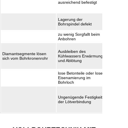
ausreichend befestigt
gegebenenf
korregieren
Spindellag
Lagerung der
kontrolliere
Bohrspindel defekt
ersetzen
zu wenig Sorgfallt beim
evtl. Bohrs
Anbohren
benutzen
Segmente 
Ausbleiben des
vorhanden,
Diamantsegmente lösen
Kühlwassers Erwärmung
auflöten da
sich vom Bohrkronenrohr
und Ablötung
ausreichen
Kühlung bo
lose Betonteile oder lose
Segmente 
Eisenamierung im
auflöten
Bohrloch
Alle Segme
auflöten la
Ungenügende Festigkeit
Entfetter +L
der Lötverbindung
Flussmittel
kontrolliere