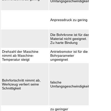
Umfangsgeschwindigkeit
entspreche
Drehzahltab
Vorschub e
Geht nur be
Anpressdruck zu gering
ausreichen
Motorleistu
weichere B
Die Bohrkrone ist für das
wählen. evtl
Material nicht geeignet.
weniger Se
Zu harte Bindung
versuchen
Drehzahl der Maschine
Antriebsmotor ist für die
stärkere M
nimmt ab Maschine-
Bohrparameter
wählen
Temperatur steigt
ungeeignet
Drehzahl
kontollieren
Werkzeug
anschärfen 
Bohrfortschritt nimmt ab,
falsche
geeignete
Werkzeug verliert seine
Umfangsgeschwindigkeit
Schärfstein
Schnittigkeit
Kalksandste
Sandstein. 
geänderter
weiterarbei
zu geringer
Werkzeug s