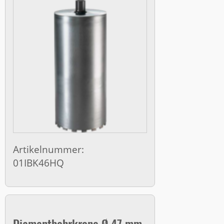
Artikelnummer:
01IBK46HQ
Diamantbohrkrone Ø 47 mm