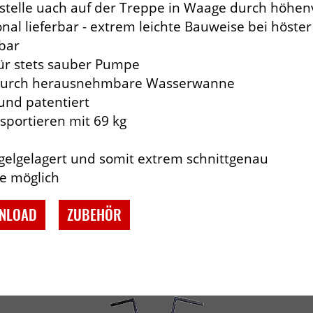
austelle uach auf der Treppe in Waage durch höhen
nal lieferbar - extrem leichte Bauweise bei höster 
bar
ür stets sauber Pumpe
n durch herausnehmbare Wasserwanne
und patentiert
nsportieren mit 69 kg
gelgelagert und somit extrem schnittgenau
te möglich
NLOAD
ZUBEHÖR