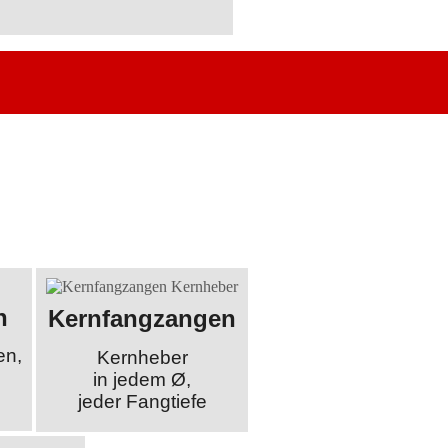
n
Kernfangzangen
en,
Kernheber
in jedem Ø,
jeder Fangtiefe