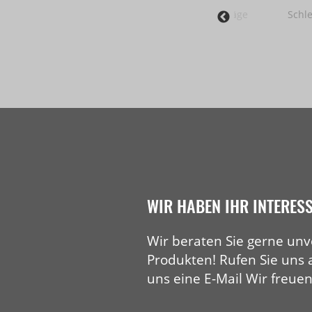
r
Seilsäge
Schle
Abstechgerät
Fugen
Fasen
WIR HABEN IHR INTERES
Wir beraten Sie gerne unv
Produkten! Rufen Sie uns 
uns eine E-Mail Wir freuen