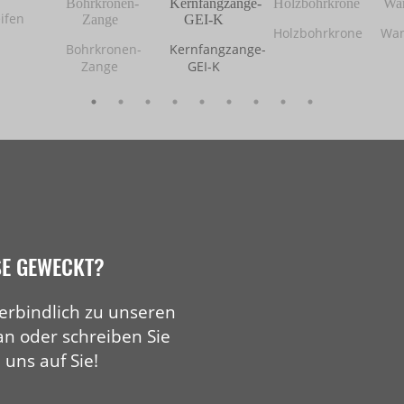
ifen
Holzbohrkrone
Wan
Bohrkronen-
Kernfangzange-
Zange
GEI-K
SE GEWECKT?
erbindlich zu unseren
an oder schreiben Sie
 uns auf Sie!