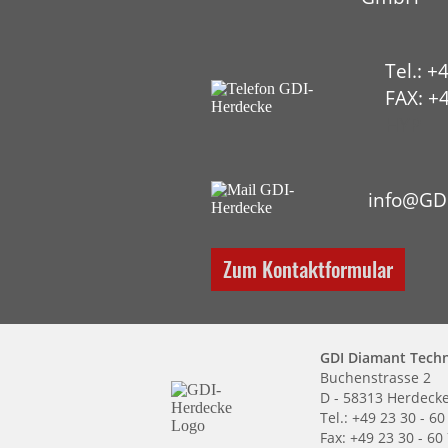
Tel.: +
FAX: +4
HYP
info@GD
Zum Kontaktformular
GDI Diamant Tech
Buchenstrasse 2
D - 58313 Herdeck
Tel.: +49 23 30 - 60
Fax: +49 23 30 - 60