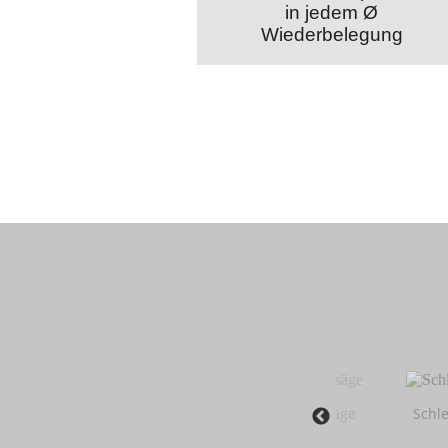
in jedem Ø
Wiederbelegung
r
Seilsäge
Schle
Abstechgerät
Fugen