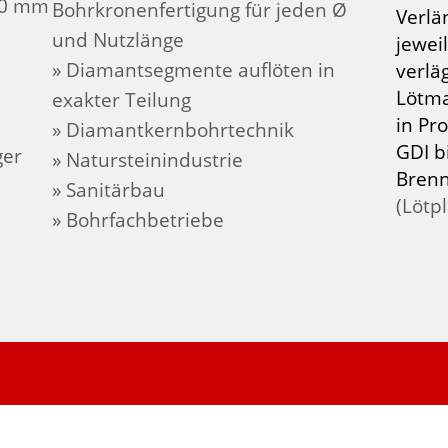
0 mm
Bohrkronenfertigung für jeden Ø
Verlä
und Nutzlänge
jewei
» Diamantsegmente auflöten in
verlä
Lötm
exakter Teilung
in Pro
» Diamantkernbohrtechnik
GDI b
ger
» Natursteinindustrie
Bren
» Sanitärbau
(Lötp
» Bohrfachbetriebe