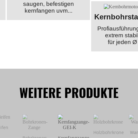
saugen, befestigen
kernfangen uvm...
Kernbohrsta
Profiausführun
extrem stabil
für jeden Ø
WEITERE PRODUKTE
ifen
Holzbohrkrone
Wan
Bohrkronen-
Kernfangzange-