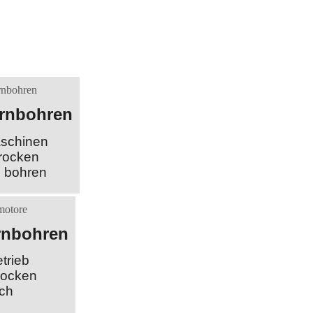
ernbohren
schinen
rocken
s bohren
rnbohren
trieb
rocken
sch