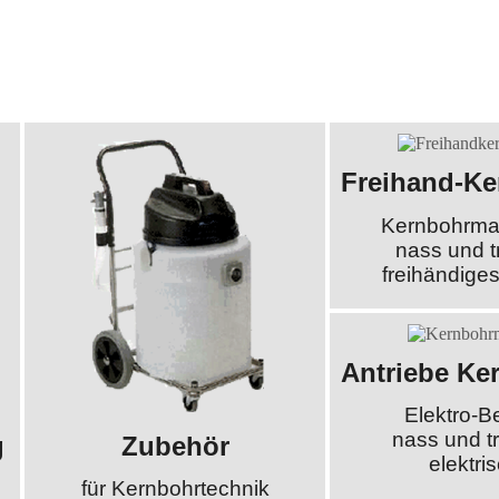
Freihand-K
Kernbohrma
nass und t
freihändige
Antriebe Ke
Elektro-Be
nass und t
g
Zubehör
elektri
für Kernbohrtechnik