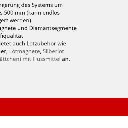
ngerung des Systems um
ls 500 mm (kann endlos
gert werden)
agnete und Diamantsegmente
fiqualität
ietet auch Lötzubehör wie
ner,
Lötmagnete
,
Silberlot
lättchen) mit Flussmittel
an.