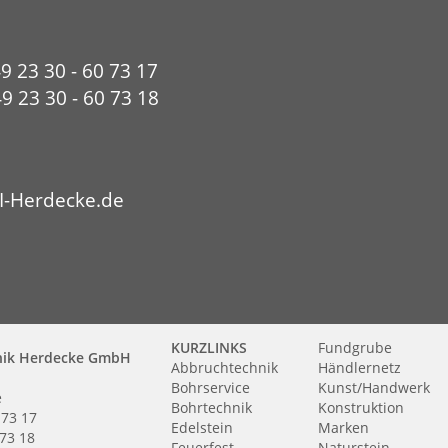
49 23 30 - 60 73 17
9 23 30 - 60 73 18
I-Herdecke.de
KURZLINKS
Fundgrube
nik Herdecke GmbH
Abbruchtechnik
Händlernetz
Bohrservice
Kunst/Handwerk
e
Bohrtechnik
Konstruktion
 73 17
Edelstein
Marken
 73 18
Feuerfest
Naturstein