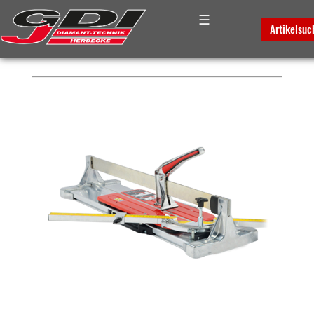
☰
PLATZHALTER FÜR DAS
Artikelsuc
BREADCRUMB-MENUE