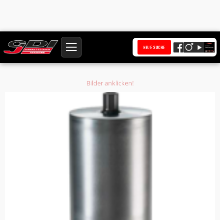
Startseite
Produkte
NEUE SUCHE
Diamantbohrkrone Ø 177,5 mm HQ Anschluss 1 1/4 Zoll UNC Bohrkern Ø
169,5 mm
Bilder anklicken!