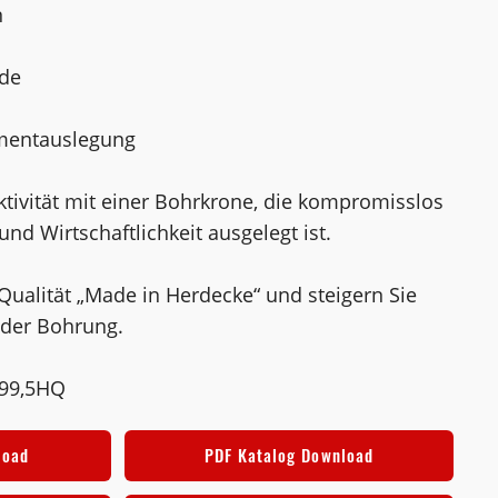
n
de
gmentauslegung
ktivität mit einer Bohrkrone, die kompromisslos
und Wirtschaftlichkeit ausgelegt ist.
 Qualität „Made in Herdecke“ und steigern Sie
jeder Bohrung.
199,5HQ
load
PDF Katalog Download