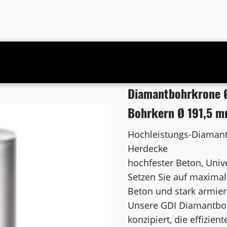
uss 1 1/4 Zoll UNC Bohrkern Ø 191,5 mm
Diamantbohrkrone Ø
Bohrkern Ø 191,5 
Hochleistungs-Diamant
Herdecke
hochfester Beton, Univ
Setzen Sie auf maximal
Beton und stark armier
Unsere GDI Diamantbohr
konzipiert, die effizie