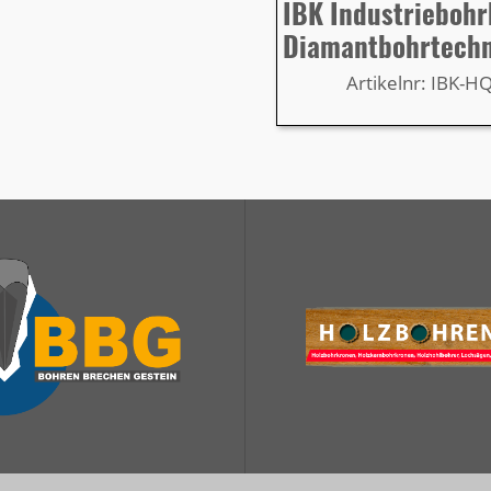
IBK Industrieboh
Diamantbohrtech
Artikelnr: IBK-H