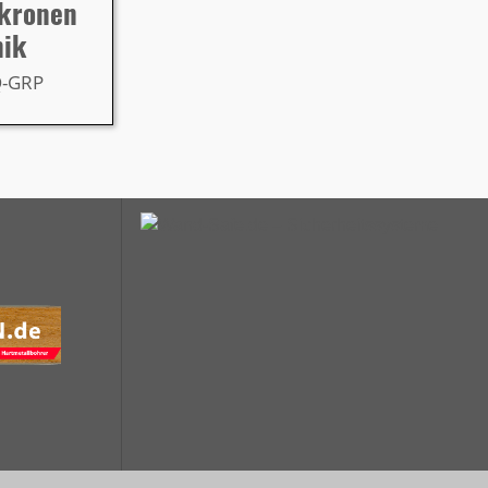
rkronen
nik
Q-GRP