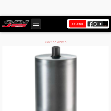
Startseite
Produkte
NEUE SUCHE
Diamantbohrkrone Ø 273 mm HQ Anschluss 1 1/4 Zoll UNC Bohrkern Ø 274
mm
Bilder anklicken!