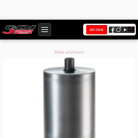
Startseite
Produkte
NEUE SUCHE
Diamantbohrkrone Ø 296 mm HQ Anschluss 1 1/4 Zoll UNC Bohrkern Ø 297
mm
Bilder anklicken!