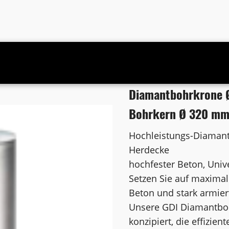
s 1 1/4 Zoll UNC Bohrkern Ø 320 mm
Diamantbohrkrone Ø
Bohrkern Ø 320 m
Hochleistungs-Diamant
Herdecke
hochfester Beton, Univ
Setzen Sie auf maximal
Beton und stark armier
Unsere GDI Diamantbohr
konzipiert, die effizie