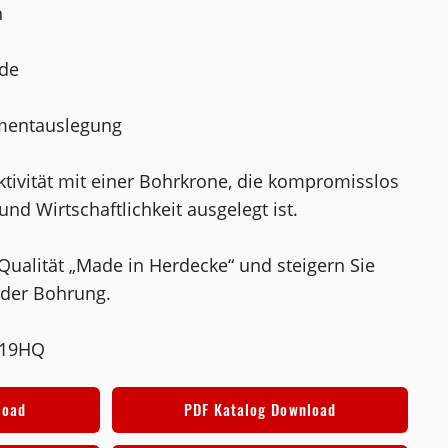
n
de
gmentauslegung
ktivität mit einer Bohrkrone, die kompromisslos
und Wirtschaftlichkeit ausgelegt ist.
 Qualität „Made in Herdecke“ und steigern Sie
jeder Bohrung.
319HQ
load
PDF Katalog Download