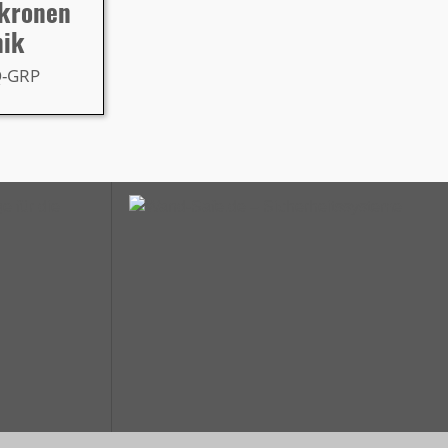
rkronen
nik
Q-GRP