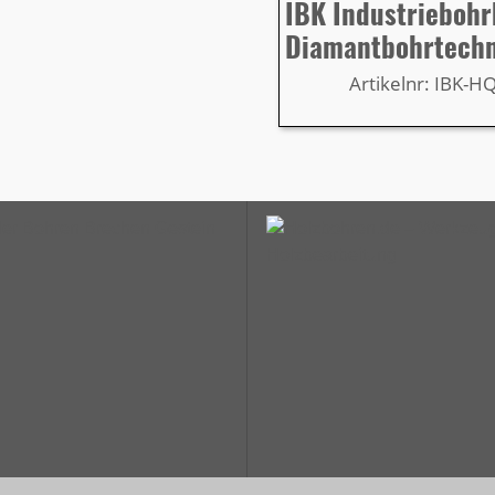
IBK Industrieboh
Diamantbohrtech
Artikelnr: IBK-H