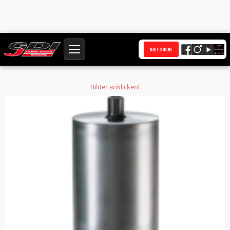
Startseite
Produkte
NEUE SUCHE
Diamantbohrkrone Ø 401 mm HQ Anschluss 1 1/4 Zoll UNC Bohrkern Ø 402
mm
Bilder anklicken!