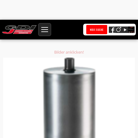
Startseite
Produkte
NEUE SUCHE
Diamantbohrkrone Ø 418 mm HQ Anschluss 1 1/4 Zoll UNC Bohrkern Ø 419
mm
Bilder anklicken!