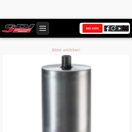
Startseite
Produkte
NEUE SUCHE
Diamantbohrkrone Ø 449 mm HQ Anschluss 1 1/4 Zoll UNC Bohrkern Ø 450
mm
Bilder anklicken!