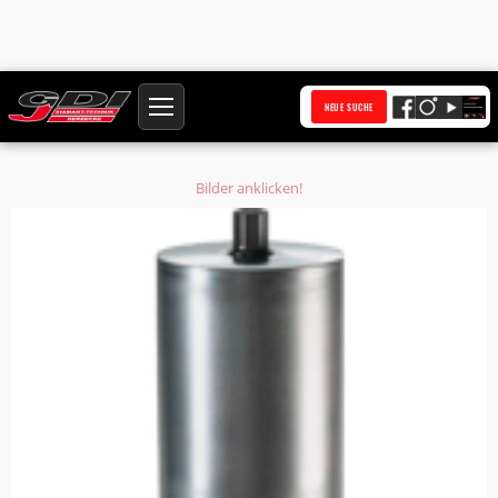
Startseite
Produkte
NEUE SUCHE
Diamantbohrkrone Ø 55,5 mm HQ Anschluss 1 1/4 Zoll UNC Bohrkern Ø 48,5
mm
Bilder anklicken!