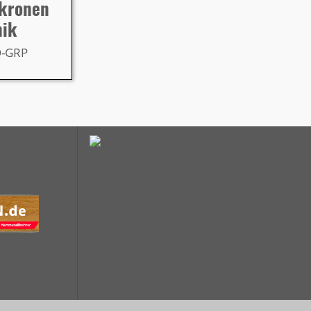
rkronen
nik
Q-GRP