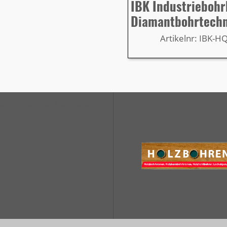
IBK Industrieboh
Diamantbohrtech
Artikelnr: IBK-H