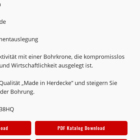
n
de
gmentauslegung
ktivität mit einer Bohrkrone, die kompromisslos
und Wirtschaftlichkeit ausgelegt ist.
 Qualität „Made in Herdecke“ und steigern Sie
jeder Bohrung.
638HQ
load
PDF Katalog Download