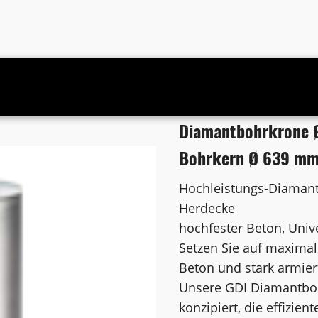
s 1 1/4 Zoll UNC Bohrkern Ø 639 mm
Diamantbohrkrone Ø
Bohrkern Ø 639 m
Hochleistungs-Diamant
Herdecke
hochfester Beton, Univ
Setzen Sie auf maximal
Beton und stark armier
Unsere GDI Diamantbohr
konzipiert, die effizie