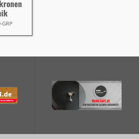
rkronen
nik
Q-GRP