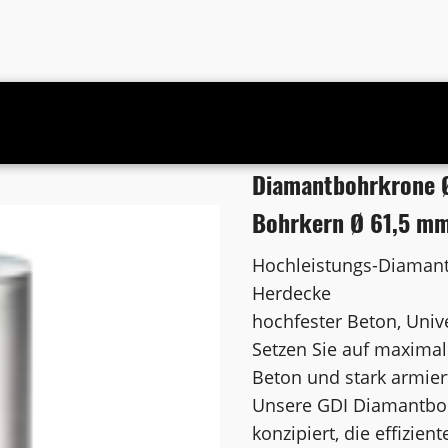
ss 1 1/4 Zoll UNC Bohrkern Ø 61,5 mm
Diamantbohrkrone Ø
Bohrkern Ø 61,5 m
Hochleistungs-Diamant
Herdecke
hochfester Beton, Univ
Setzen Sie auf maximal
Beton und stark armier
Unsere GDI Diamantbohr
konzipiert, die effizie