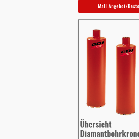
Mail Angebot/Best
Übersicht
Diamantbohrkron