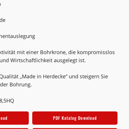
n
de
gmentauslegung
ktivität mit einer Bohrkrone, die kompromisslos
und Wirtschaftlichkeit ausgelegt ist.
 Qualität „Made in Herdecke“ und steigern Sie
jeder Bohrung.
68,5HQ
load
PDF Katalog Download