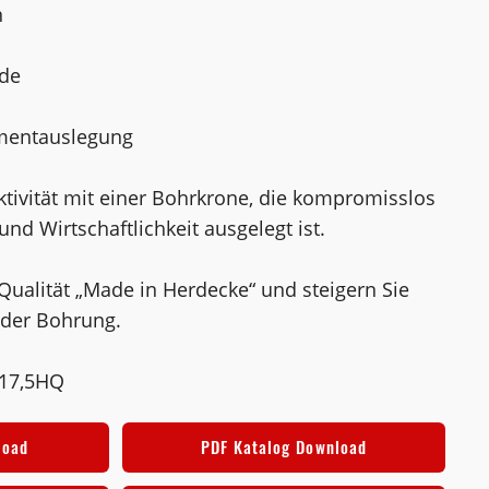
n
de
gmentauslegung
ktivität mit einer Bohrkrone, die kompromisslos
und Wirtschaftlichkeit ausgelegt ist.
 Qualität „Made in Herdecke“ und steigern Sie
jeder Bohrung.
717,5HQ
load
PDF Katalog Download