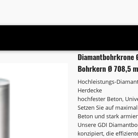
uss 1 1/4 Zoll UNC Bohrkern Ø 708,5 mm
Diamantbohrkrone Ø
Bohrkern Ø 708,5 
Hochleistungs-Diamant
Herdecke
hochfester Beton, Univ
Setzen Sie auf maximal
Beton und stark armier
Unsere GDI Diamantbohr
konzipiert, die effizie