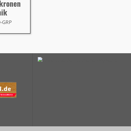
rkronen
nik
Q-GRP