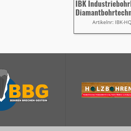
IBK Industrieboh
Diamantbohrtech
Artikelnr: IBK-H