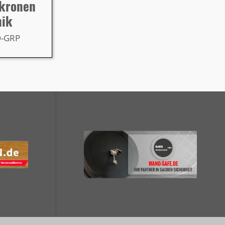
rkronen
nik
Q-GRP