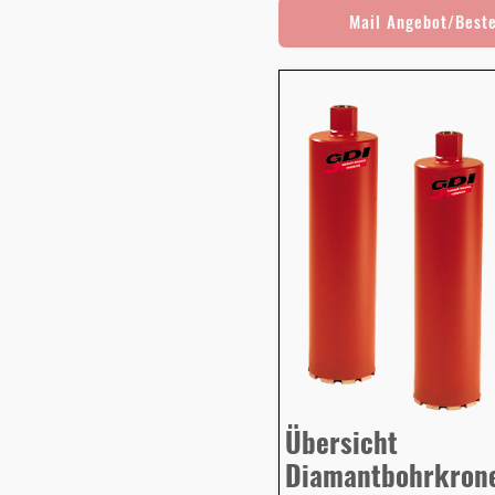
Mail Angebot/Best
Übersicht
Diamantbohrkron