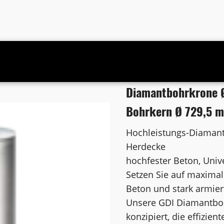
uss 1 1/4 Zoll UNC Bohrkern Ø 729,5 mm
Diamantbohrkrone Ø
Bohrkern Ø 729,5 
Hochleistungs-Diamant
Herdecke
hochfester Beton, Univ
Setzen Sie auf maximal
Beton und stark armier
Unsere GDI Diamantbohr
konzipiert, die effizie