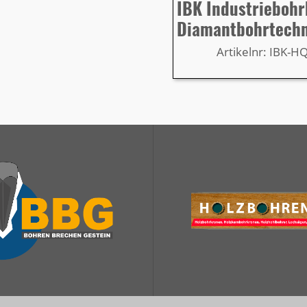
IBK Industrieboh
Diamantbohrtech
Artikelnr: IBK-H