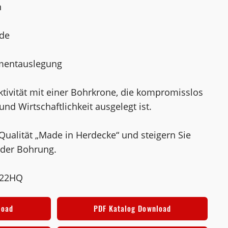
n
de
gmentauslegung
ktivität mit einer Bohrkrone, die kompromisslos
und Wirtschaftlichkeit ausgelegt ist.
 Qualität „Made in Herdecke“ und steigern Sie
jeder Bohrung.
822HQ
load
PDF Katalog Download