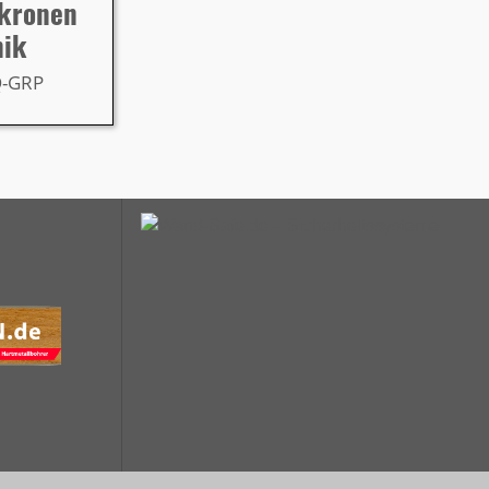
rkronen
nik
Q-GRP