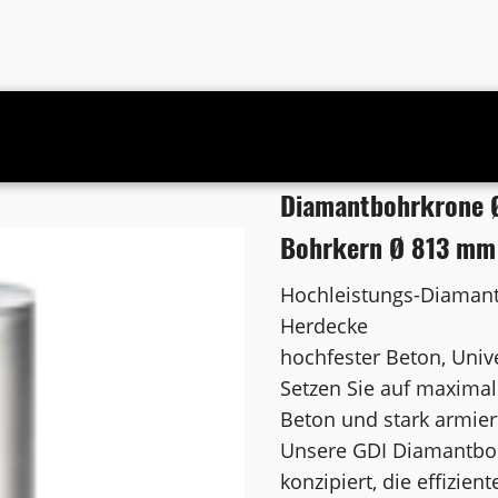
s 1 1/4 Zoll UNC Bohrkern Ø 813 mm
Diamantbohrkrone Ø
Bohrkern Ø 813 mm
Hochleistungs-Diamant
Herdecke
hochfester Beton, Univ
Setzen Sie auf maximal
Beton und stark armier
Unsere GDI Diamantbohr
konzipiert, die effizie