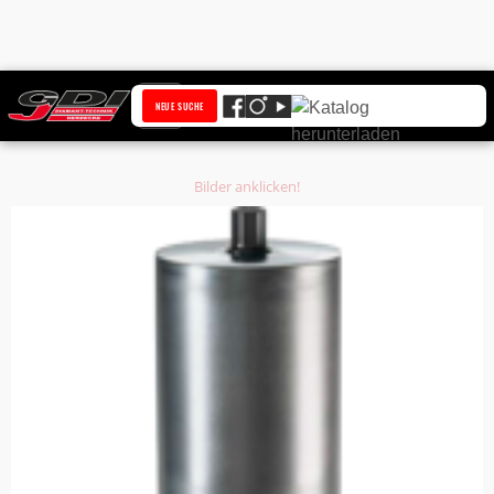
Startseite
Produkte
NEUE SUCHE
Diamantbohrkrone Ø 92,5 mm HQ Anschluss 1 1/4 Zoll UNC Bohrkern Ø 85,5
mm
Bilder anklicken!