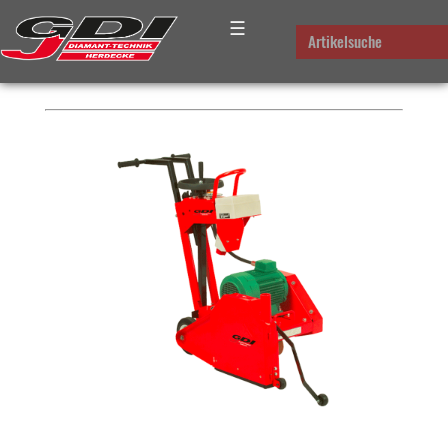
☰
PLATZHALTER FÜR DAS
Artikelsuche
BREADCRUMB-MENUE