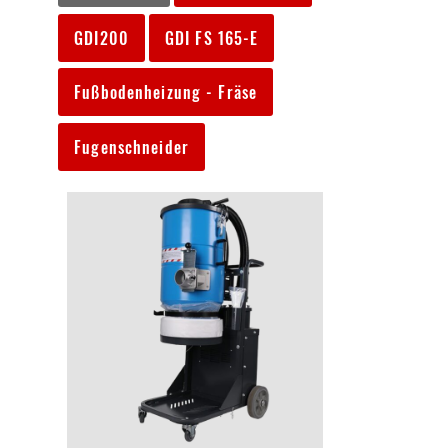
GDI200
GDI FS 165-E
Fußbodenheizung - Fräse
Fugenschneider