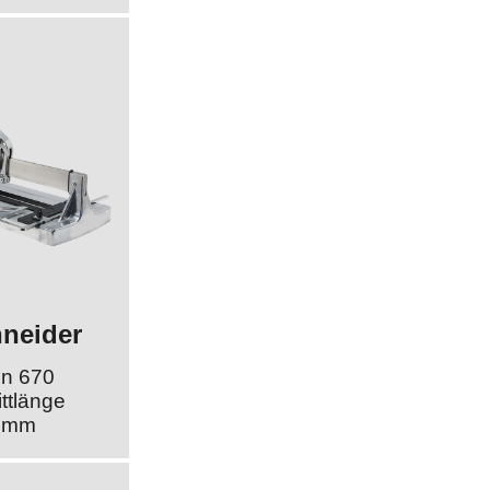
hneider
on 670
ttlänge
0 mm