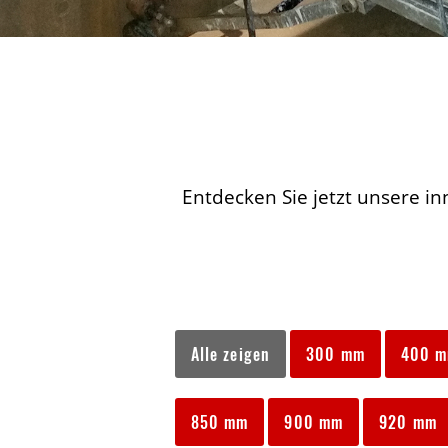
Entdecken Sie jetzt unsere in
Alle zeigen
300 mm
400 
850 mm
900 mm
920 mm