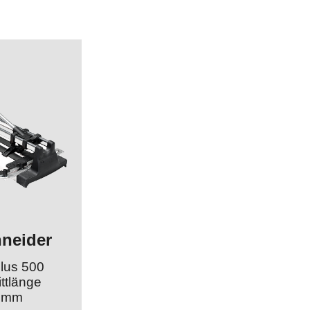
hneider
lus 500
ttlänge
0 mm