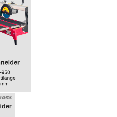
hneider
-950
ttlänge
0 mm
ider