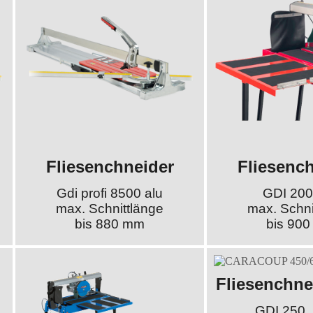
Fliesenchneider
Fliesenc
Gdi profi 8500 alu
GDI 200
max. Schnittlänge
max. Schni
bis 880 mm
bis 90
Fliesenchne
GDI 250