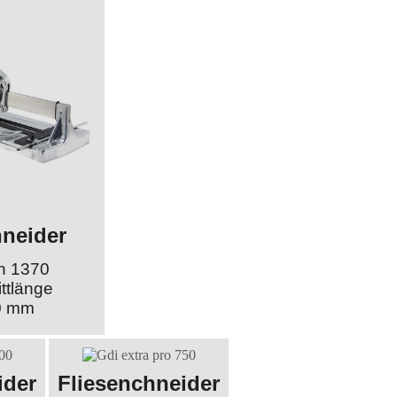
hneider
on 1370
ttlänge
0 mm
ider
Fliesenchneider