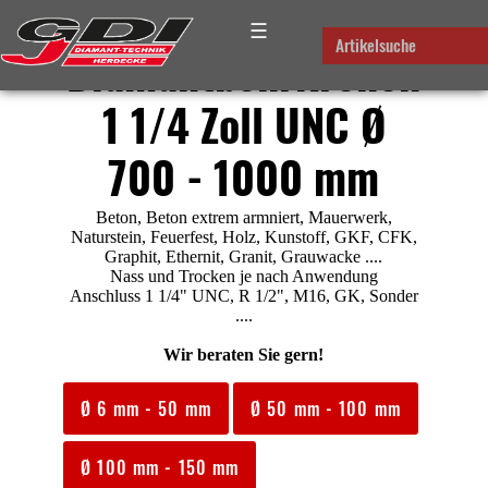
☰
Artikelsuche
Diamantbohrkronen
1 1/4 Zoll UNC Ø
700 - 1000 mm
Beton, Beton extrem armniert, Mauerwerk,
Naturstein, Feuerfest, Holz, Kunstoff, GKF, CFK,
Graphit, Ethernit, Granit, Grauwacke ....
Nass und Trocken je nach Anwendung
Anschluss 1 1/4" UNC, R 1/2", M16, GK, Sonder
....
Wir beraten Sie gern!
Ø 6 mm - 50 mm
Ø 50 mm - 100 mm
Ø 100 mm - 150 mm